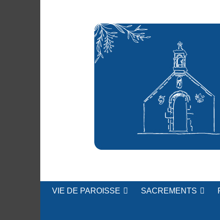
Accéder
au
contenu
Église Saint-Thuriau
Paroisse de Cra
VIE DE PAROISSE
SACREMENTS