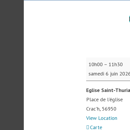
Adoration
10h00
–
11h30
du
samedi 6 juin 202
Saint-
Sacrement
Eglise Saint-Thuri
Place de l'église
Crac'h
,
56950
View Location
Eglise
Carte