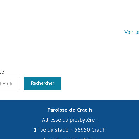
Voir l
te
Rechercher
Paroisse de Crac'h
Adresse du presbytère :
1 rue du stade – 56950 Crac’h