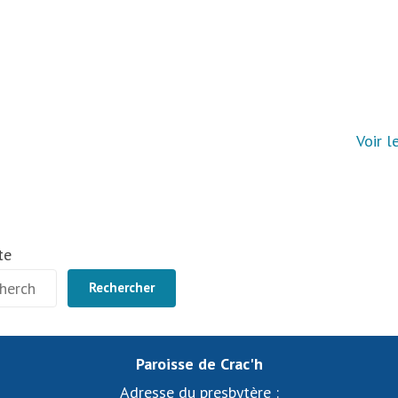
Voir l
te
Rechercher
Paroisse de Crac'h
Adresse du presbytère :