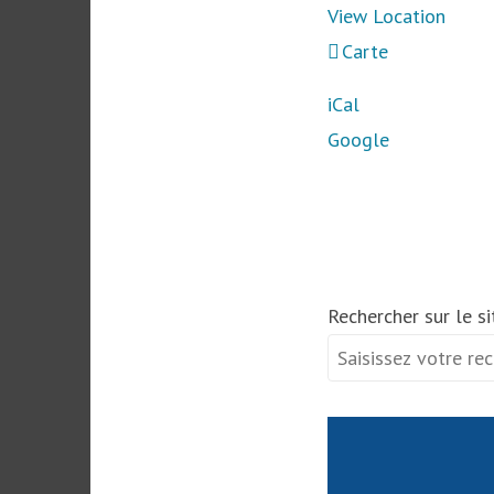
View Location
Chapelle
Carte
du
iCal
Plas-
Google
Kaër
Rechercher sur le si