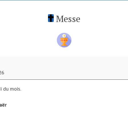
Messe
26
i du mois.
aër