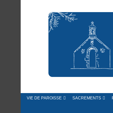
Accéder
au
contenu
Église Saint-Thuriau
Paroisse de Cra
VIE DE PAROISSE
SACREMENTS